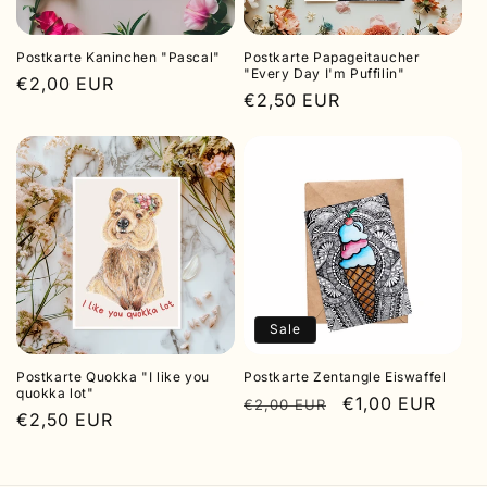
Postkarte Kaninchen "Pascal"
Postkarte Papageitaucher
"Every Day I'm Puffilin"
Normaler
€2,00 EUR
Normaler
€2,50 EUR
Preis
Preis
Sale
Postkarte Quokka "I like you
Postkarte Zentangle Eiswaffel
quokka lot"
Normaler
Verkaufspreis
€1,00 EUR
€2,00 EUR
Normaler
€2,50 EUR
Preis
Preis