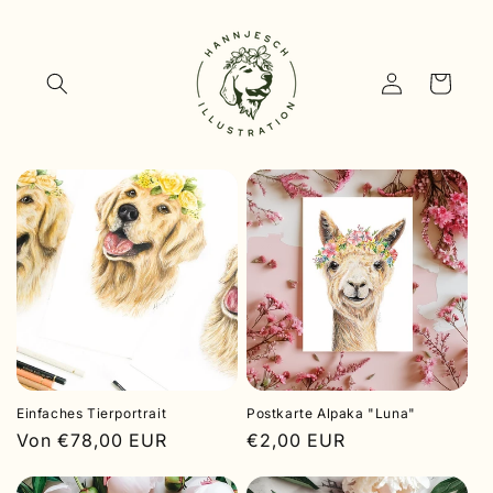
Direkt
zum
Inhalt
Einloggen
Warenkorb
Einfaches Tierportrait
Postkarte Alpaka "Luna"
Normaler
Von €78,00 EUR
Normaler
€2,00 EUR
Preis
Preis